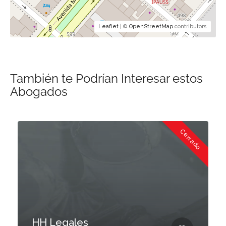
Leaflet
| ©
OpenStreetMap
contributors
También te Podrían Interesar estos
Abogados
Cerrado
HH Legales