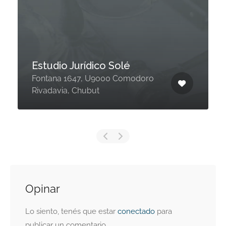
Estudio Jurídico Solé
Fontana 1647, U9000 Comodoro
Rivadavia, Chubut
Opinar
Lo siento, tenés que estar
conectado
para
publicar un comentario.