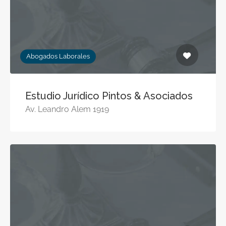
Abogados Laborales
Estudio Jurídico Pintos & Asociados
Av. Leandro Alem 1919