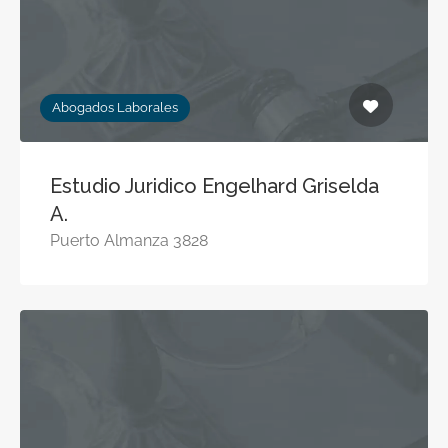
Abogados Laborales
Estudio Juridico Engelhard Griselda
A.
Puerto Almanza 3828