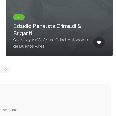
Estudio Penalista Grimaldi &
Briganti
Sucre 2512 2°A, C1428 Cdad. Autónoma
de Buenos Aires
omentario.