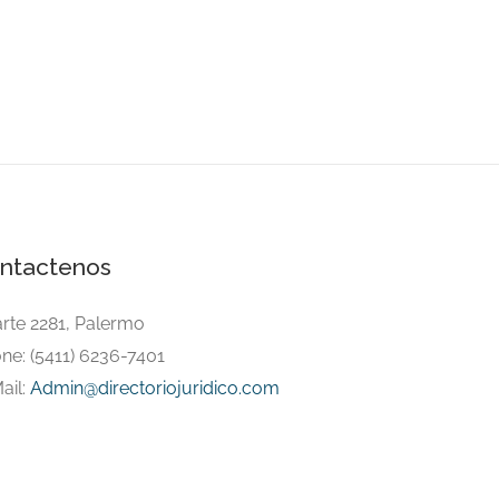
ntactenos
arte 2281, Palermo
ne: (5411) 6236-7401
ail:
Admin@directoriojuridico.com