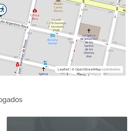
Leaflet
| ©
OpenStreetMap
contributors
bogados