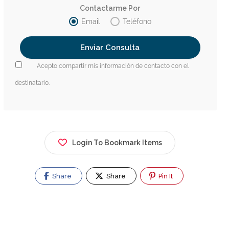
Contactarme Por
Email
Teléfono
Acepto compartir mis información de contacto con el
destinatario.
Login To Bookmark Items
Share
Share
Pin It