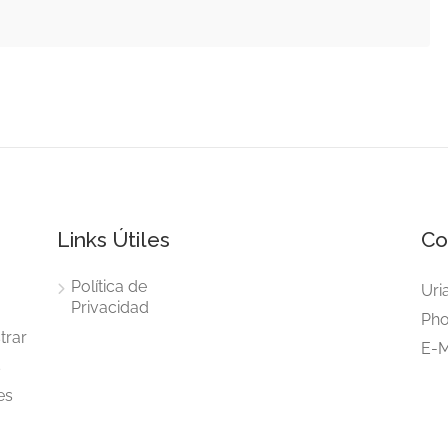
Links Útiles
Co
Política de
Uri
Privacidad
Pho
trar
E-M
s
es