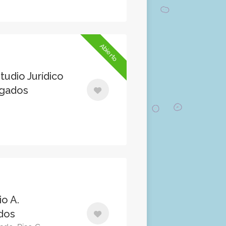
Abierto
udio Jurídico
ogados
o A.
dos