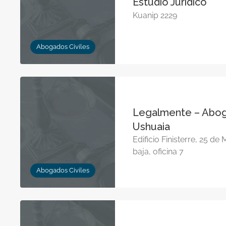
Estudio Jurídico
Kuanip 2229
Abogados Civiles
Legalmente – Abo
Ushuaia
Edificio Finisterre, 25 d
baja, oficina 7
Abogados Civiles