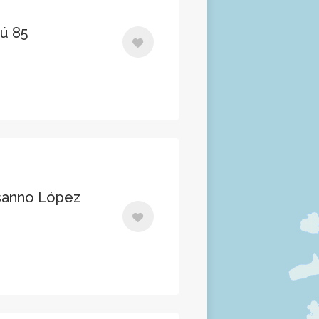
rú 85
osanno López