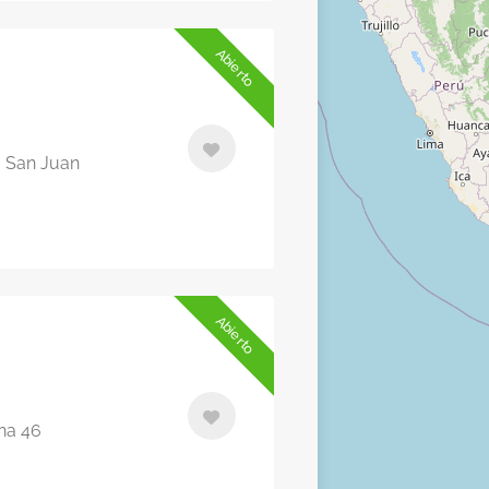
Abierto
, San Juan
Abierto
ina 46