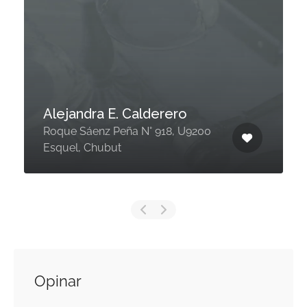
Alejandra E. Calderero
Roque Sáenz Peña N° 918, U9200
Esquel, Chubut
Opinar