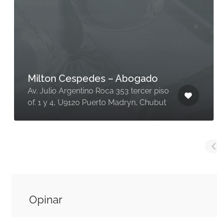
Milton Cespedes – Abogado
Av. Julio Argentino Roca 353 tercer piso
of. 1 y 4, U9120 Puerto Madryn, Chubut
Opinar