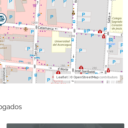
Leaflet
| ©
OpenStreetMap
contributors
bogados