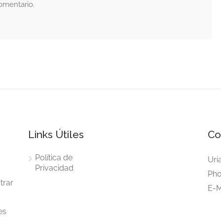
omentario.
Links Útiles
Co
Política de
Uri
Privacidad
Pho
trar
E-M
s
es