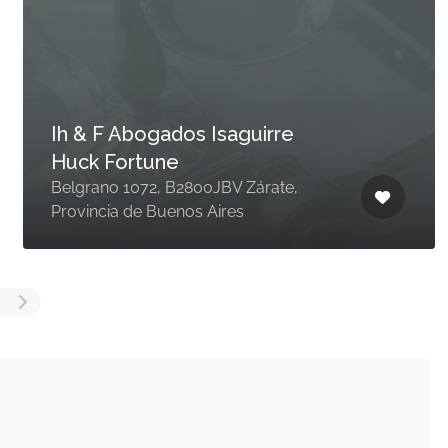
Ih & F Abogados Isaguirre
Huck Fortune
Belgrano 1072, B2800JBV Zárate,
Provincia de Buenos Aires