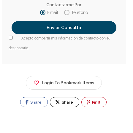
Contactarme Por
Email
Teléfono
Acepto compartir mis información de contacto con el
destinatario.
Login To Bookmark Items
Share
Share
Pin It