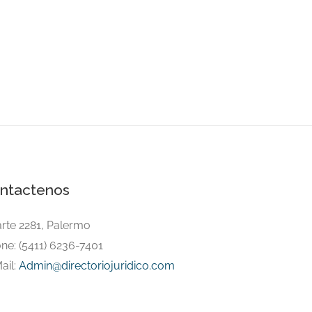
ntactenos
arte 2281, Palermo
ne: (5411) 6236-7401
ail:
Admin@directoriojuridico.com