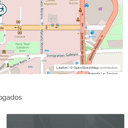
Leaflet
| ©
OpenStreetMap
contributors
bogados