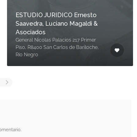
ESTUDIO JURIDICO Ernesto
Saavedra, Luciano Magaldi &
Asociados
General Nicolas Palacios 217 Primer
Piso, R8400 San Carlos de Bariloche,
Río Negro
omentario.