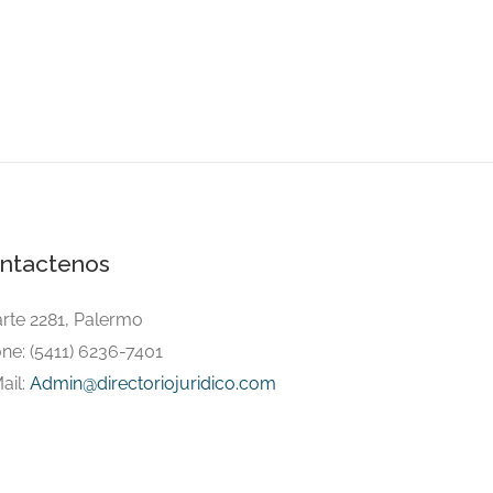
ntactenos
arte 2281, Palermo
ne: (5411) 6236-7401
ail:
Admin@directoriojuridico.com