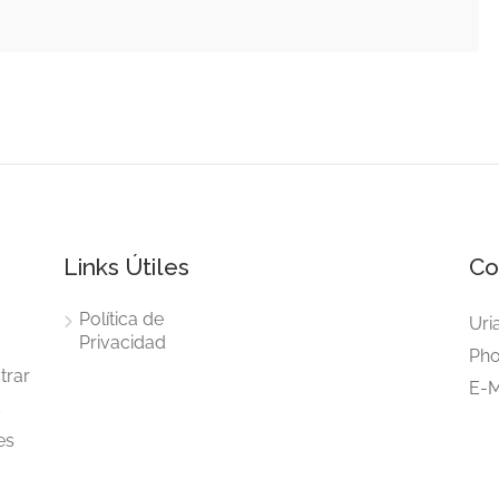
Links Útiles
Co
Política de
Uri
Privacidad
Pho
trar
E-M
s
es