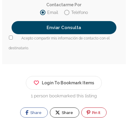
Contactarme Por
Email
Teléfono
Acepto compartir mis información de contacto con el
destinatario.
Login To Bookmark Items
1 person bookmarked this listing
Share
Share
Pin It