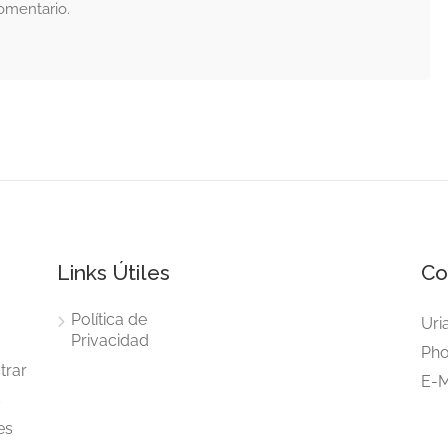
omentario.
Links Útiles
Co
Política de
Uri
Privacidad
Pho
trar
E-M
s
es