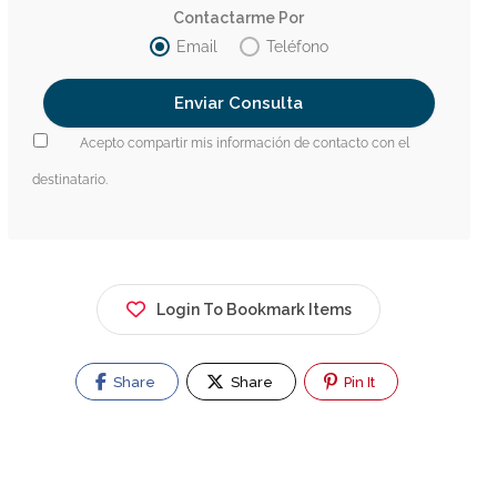
Contactarme Por
Email
Teléfono
Acepto compartir mis información de contacto con el
destinatario.
Login To Bookmark Items
Share
Share
Pin It