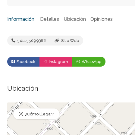
Información
Detalles
Ubicación
Opiniones
541155099388
Sitio Web
Facebook
Instagram
WhatsApp
Ubicación
¿Cómo Llegar?