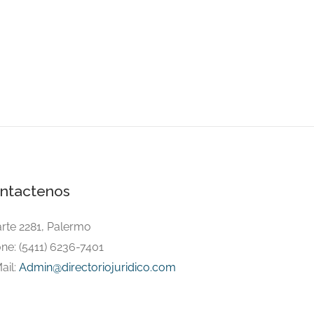
ntactenos
arte 2281, Palermo
ne: (5411) 6236-7401
ail:
Admin@directoriojuridico.com