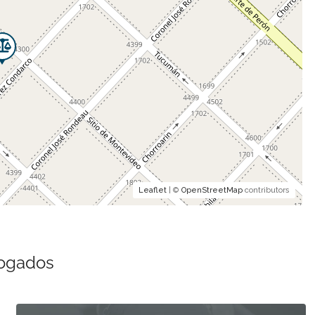
Leaflet
| ©
OpenStreetMap
contributors
bogados