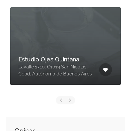
Escribanía Bianca Ca
uintana
Martin
 San Nicolas,
 Buenos Aires
Isabel la Católica 241
Opinar