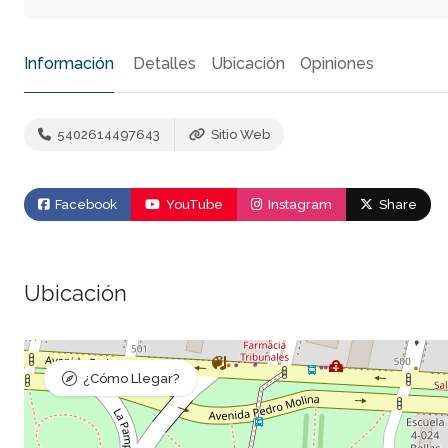
Información
Detalles
Ubicación
Opiniones
5402614497643
Sitio Web
Facebook
YouTube
Instagram
Share
Ubicación
¿Cómo Llegar?