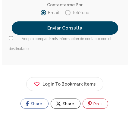
Contactarme Por
Email
Teléfono
Acepto compartir mis información de contacto con el
destinatario.
Login To Bookmark Items
Share
Share
Pin It