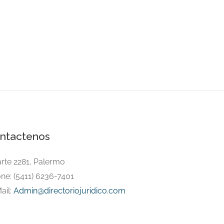
ntactenos
arte 2281, Palermo
ne: (5411) 6236-7401
ail:
Admin@directoriojuridico.com