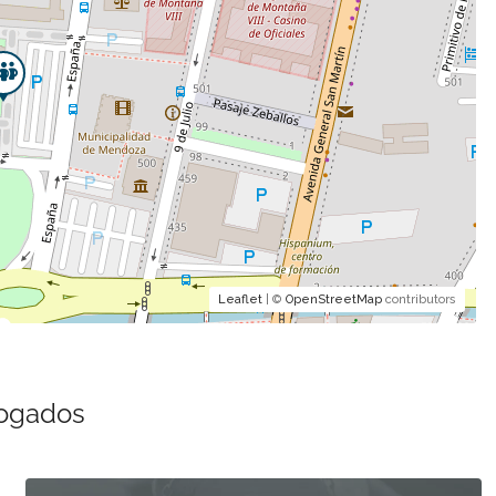
Leaflet
| ©
OpenStreetMap
contributors
bogados