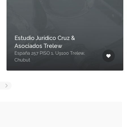
Estudio Jurídico Cruz &
Asociados Trelew
España 257 PISO 1, U9100 Trelew,
Chubut