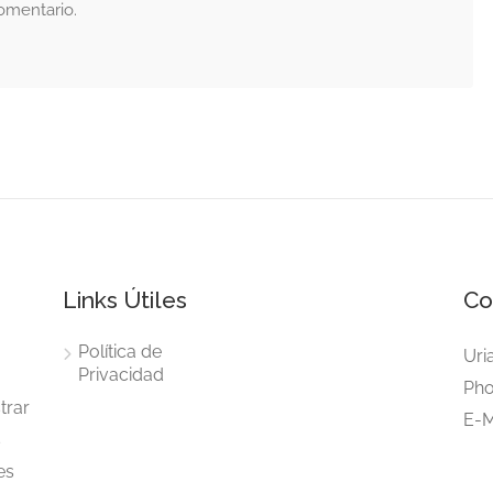
omentario.
Links Útiles
Co
Política de
Uri
Privacidad
Pho
trar
E-M
s
es