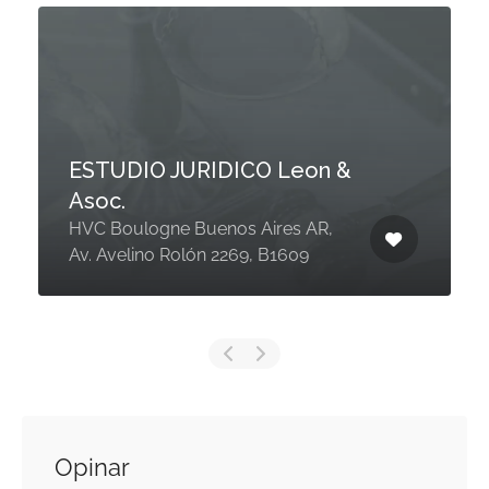
ESTUDIO JURIDICO Leon &
Asoc.
HVC Boulogne Buenos Aires AR,
Av. Avelino Rolón 2269, B1609
Opinar