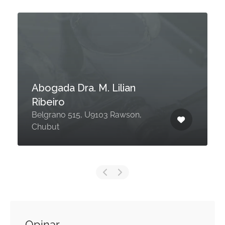
Abogada Dra. M. Lilian
Ribeiro
Belgrano 515, U9103 Rawson,
Chubut
Opinar