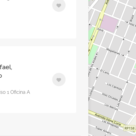
ael,
o
iso 1 Oficina A