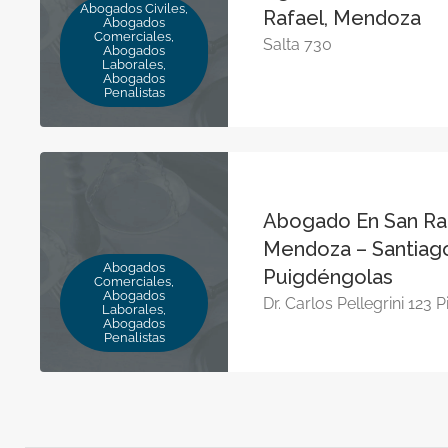
Abogados Civiles,
Rafael, Mendoza
Abogados
Comerciales,
Salta 730
Abogados
Laborales,
Abogados
Penalistas
Abogado En San Raf
Mendoza – Santiag
Abogados
Puigdéngolas
Comerciales,
Abogados
Dr. Carlos Pellegrini 123 P
Laborales,
Abogados
Penalistas