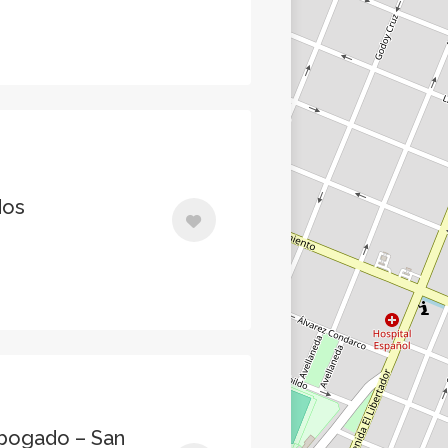
dos
Abogado – San