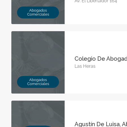
Av. El Libertador 164
Abogados
Comerciales
Colegio De Aboga
Las Heras
Abogados
Comerciales
Agustín De Luisa, 