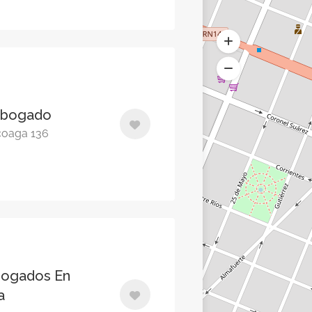
 Abogado
coaga 136
Abogados En
a