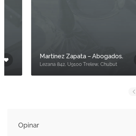
Martínez Zapata – Abogados.
Lezana 842, U9100 Trelew, Chubut
Opinar