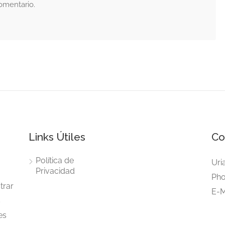
omentario.
Links Útiles
Co
Política de
Uri
Privacidad
Pho
trar
E-M
s
es