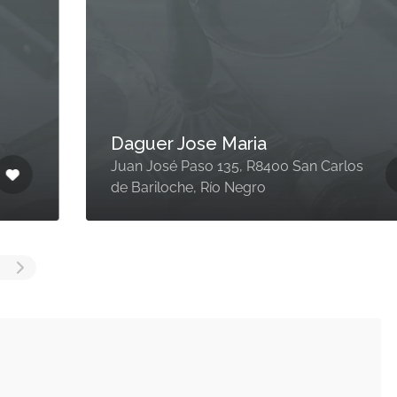
Daguer Jose Maria
Juan José Paso 135, R8400 San Carlos
de Bariloche, Río Negro