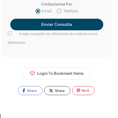
Contactarme Por
Email
Teléfono
Acepto compartir mis información de contacto con el
destinatario.
Login To Bookmark Items
Share
Share
Pin It