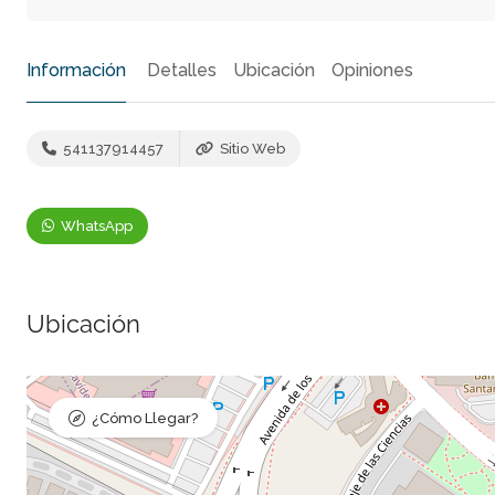
Información
Detalles
Ubicación
Opiniones
541137914457
Sitio Web
WhatsApp
Ubicación
¿Cómo Llegar?