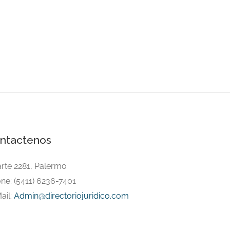
ntactenos
arte 2281, Palermo
ne: (5411) 6236-7401
ail:
Admin@directoriojuridico.com