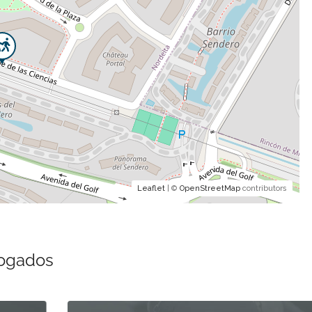
Leaflet
| ©
OpenStreetMap
contributors
bogados