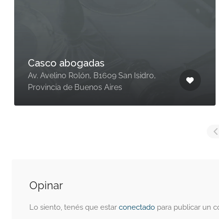
Casco abogadas
Av. Avelino Rolón, B1609 San Isidro,
Provincia de Buenos Aires
Opinar
Lo siento, tenés que estar
conectado
para publicar un c