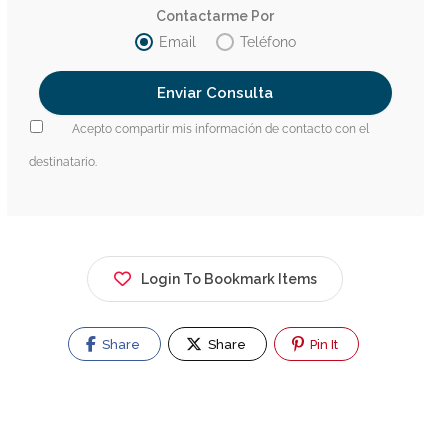
Contactarme Por
Email
Teléfono
Acepto compartir mis información de contacto con el
destinatario.
Login To Bookmark Items
Share
Share
Pin It