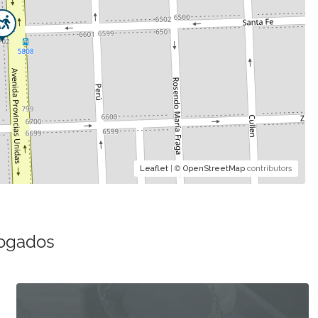
Leaflet
| ©
OpenStreetMap
contributors
bogados