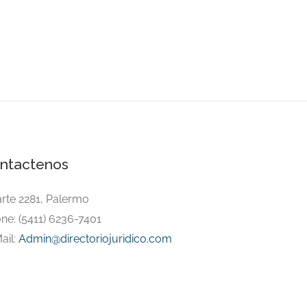
ntactenos
arte 2281, Palermo
ne: (5411) 6236-7401
ail:
Admin@directoriojuridico.com