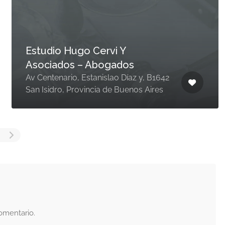
Estudio Hugo Cervi Y
Asociados – Abogados
Av Centenario, Estanislao Díaz y, B1642
San Isidro, Provincia de Buenos Aires
omentario.