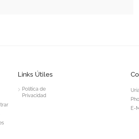
Links Útiles
Co
Política de
Uri
Privacidad
Pho
trar
E-M
s
es