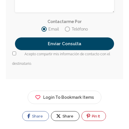
Contactarme Por
Email
Teléfono
Acepto compartir mis información de contacto con el
destinatario.
Login To Bookmark Items
Share
Share
Pin It