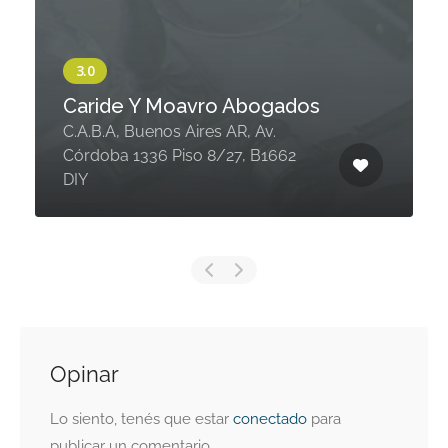
Caride Y Moavro Abogados
C.A.B.A, Buenos Aires AR, Av.
Córdoba 1336 Piso 8/27, B1662
DIY
Opinar
Lo siento, tenés que estar
conectado
para
publicar un comentario.