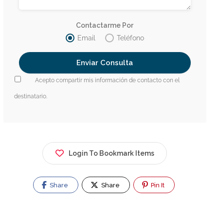
Contactarme Por
Email
Teléfono
Acepto compartir mis información de contacto con el
destinatario.
Login To Bookmark Items
Share
Share
Pin It