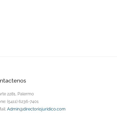
ntactenos
arte 2281, Palermo
ne: (5411) 6236-7401
ail:
Admin@directoriojuridico.com