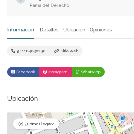
Rama del Derecho
Información
Detalles
Ubicación
Opiniones
541164638290
Sitio Web
Facebook
Instagram
WhatsApp
Ubicación
¿Cómo Llegar?