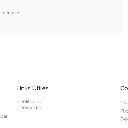
omentario.
Links Útiles
Co
Política de
Uri
Privacidad
Pho
trar
E-M
s