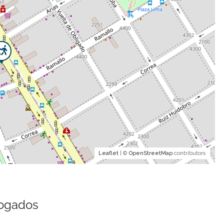
Leaflet
| ©
OpenStreetMap
contributors
bogados