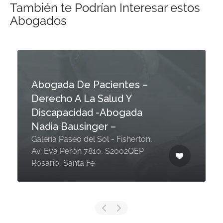
También te Podrían Interesar estos
Abogados
Abogada De Pacientes –
Derecho A La Salud Y
Discapacidad -Abogada
Nadia Bausinger –
Galería Paseo del Sol - Fisherton,
Av. Eva Perón 7810, S2002QEP
Rosario, Santa Fe