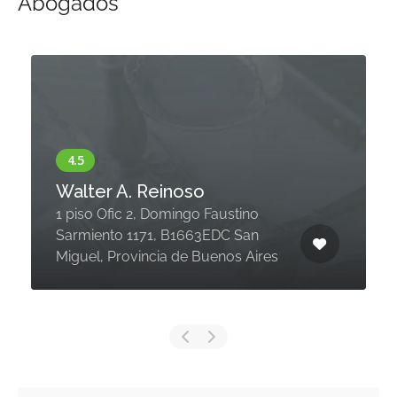
Abogados
Walter A. Reinoso
1 piso Ofic 2, Domingo Faustino
Sarmiento 1171, B1663EDC San
Miguel, Provincia de Buenos Aires