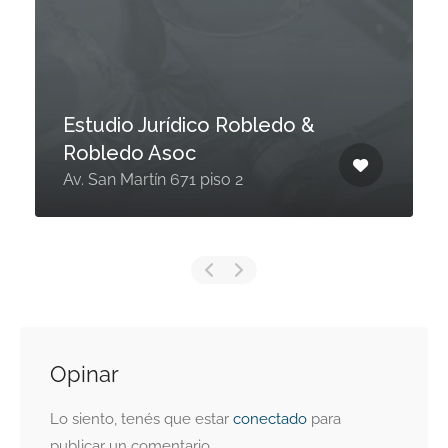
Estudio Jurídico Robledo &
Robledo Asoc
Av. San Martín 671 piso 2
Opinar
Lo siento, tenés que estar
conectado
para
publicar un comentario.