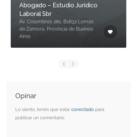
Abogado – Estudio Juridico
Laboral Sbr
Av. Colombres 281, B1832 Lomas
de Zamora, Provincia de Buenos
Aires
Opinar
Lo siento, tenés que estar
conectado
para
publicar un comentario.