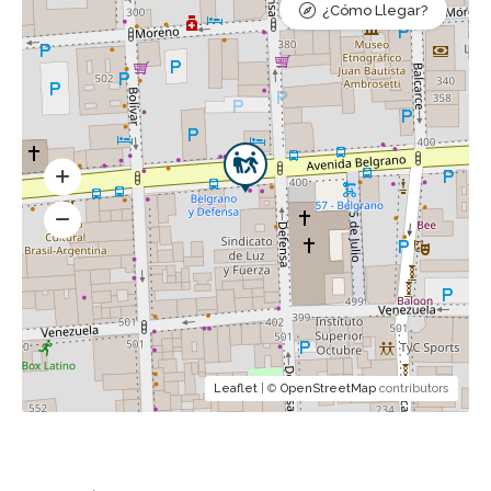
¿Cómo Llegar?
Leaflet
| ©
OpenStreetMap
contributors