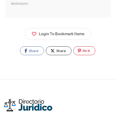
destinatario.
Login To Bookmark Items
Share
Share
Pin It