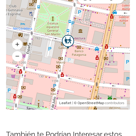
Leaflet
| ©
OpenStreetMap
contributors
También te Podrían Interesar estos