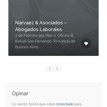
Narvaez & Asociados –
Abogados Laborales
3 de Febrero 951 Piso 2, Oficina B,
B1646 San Fernando, Provincia de
Buenos Aires
Opinar
Lo siento, tenés que estar
conectado
para