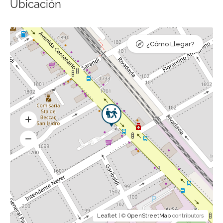
Ubicación
¿Cómo Llegar?
Leaflet
| ©
OpenStreetMap
contributors