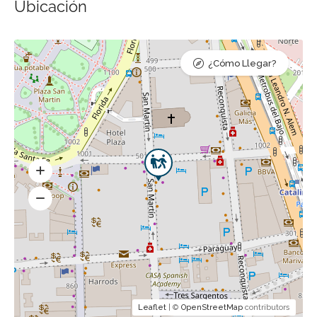
Ubicación
¿Cómo Llegar?
Leaflet
| ©
OpenStreetMap
contributors