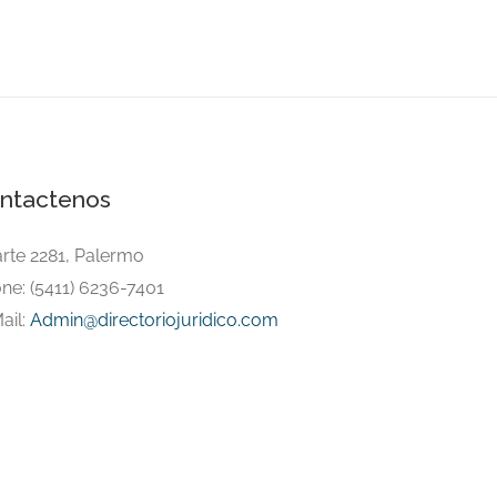
ntactenos
arte 2281, Palermo
ne: (5411) 6236-7401
ail:
Admin@directoriojuridico.com