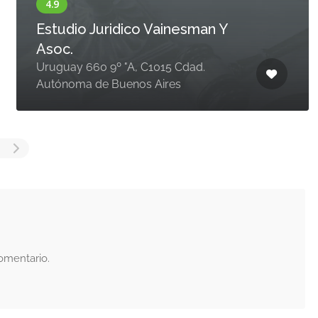
Estudio Juridico Vainesman Y
Asoc.
Uruguay 660 9º "A, C1015 Cdad.
Autónoma de Buenos Aires
omentario.