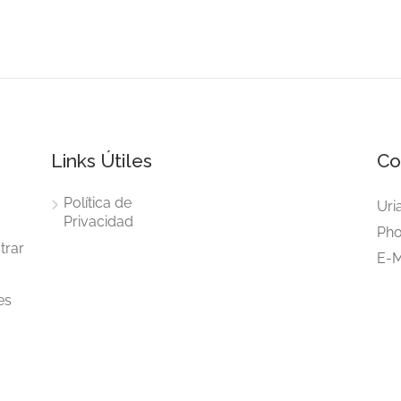
Links Útiles
Co
Política de
Uri
Privacidad
Pho
trar
E-M
s
es