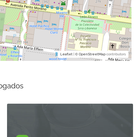
Leaflet
| ©
OpenStreetMap
contributors
bogados