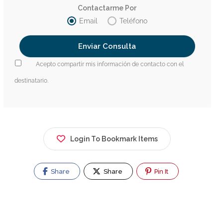
Contactarme Por
Email
Teléfono
Acepto compartir mis información de contacto con el
destinatario.
Login To Bookmark Items
Share
Share
Pin It