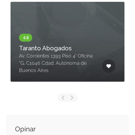
Taranto Abogados
Av. Corrientes 1393 Piso 4° Oficina
"G, C1046 Cdad. Autónoma de
Buenos Aires
Opinar