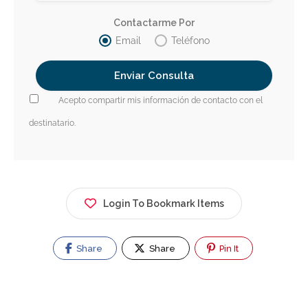
Contactarme Por
Email
Teléfono
Acepto compartir mis información de contacto con el
destinatario.
Login To Bookmark Items
Share
Share
Pin It