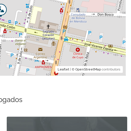
Leaflet
| ©
OpenStreetMap
contributors
bogados