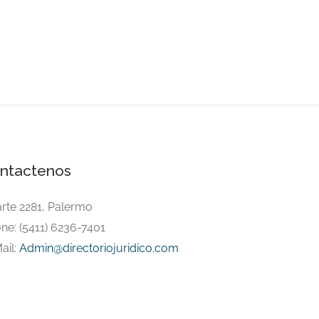
ntactenos
arte 2281, Palermo
ne: (5411) 6236-7401
ail:
Admin@directoriojuridico.com