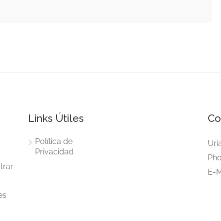
Links Útiles
Co
Política de
Uri
Privacidad
Pho
trar
E-M
s
es