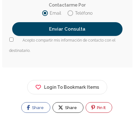
Contactarme Por
Email
Teléfono
Acepto compartir mis información de contacto con el
destinatario.
Login To Bookmark Items
Share
Share
Pin It