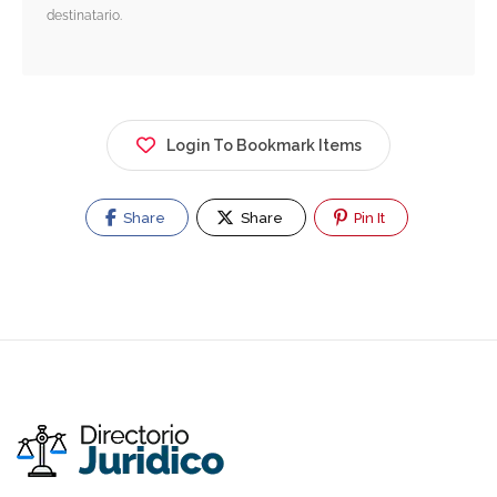
destinatario.
Login To Bookmark Items
Share
Share
Pin It