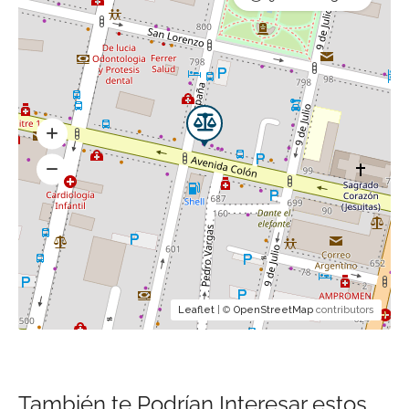
Leaflet
| ©
OpenStreetMap
contributors
También te Podrían Interesar estos