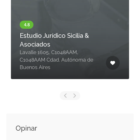
Estudio Jurídico Sicilia &
Asociados
Lavalle 1605, C1048AAM,
C1048AAM Cdad. Autónoma de
Buenos Aires
Opinar