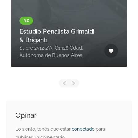
Estudio Penalista Grimaldi
& Briganti
Sucre 2512 2°A, C1428 Cdad.
Autónoma de Buenos Aires
Opinar
Lo siento, tenés que estar
conectado
para
publicar un comentario.