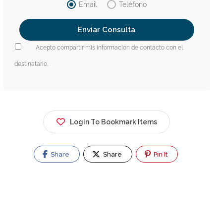
Email
Teléfono
Acepto compartir mis información de contacto con el
destinatario.
Login To Bookmark Items
Share
Share
Pin It