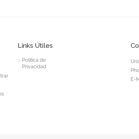
Links Útiles
Co
Política de
Uri
Privacidad
Pho
trar
E-M
s
es