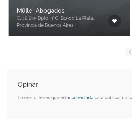
Müller Abogados
C. 48 835 Dpto. 9° C, B1900 La Plata,
Provincia de Buenos Aires
Opinar
Lo siento, tenés que estar
conectado
para publicar un c