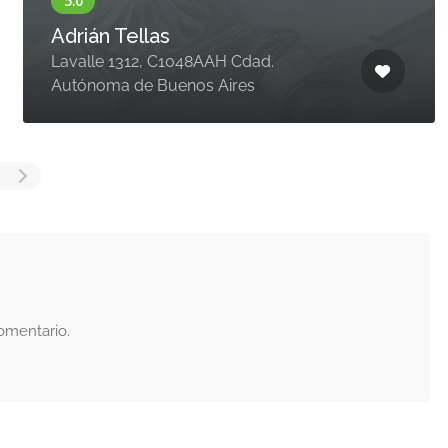
Adrián Tellas
Lavalle 1312, C1048AAH Cdad.
Autónoma de Buenos Aires
omentario.