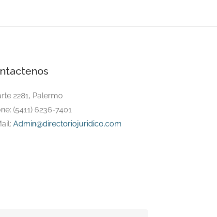
ntactenos
arte 2281, Palermo
ne: (5411) 6236-7401
ail:
Admin@directoriojuridico.com