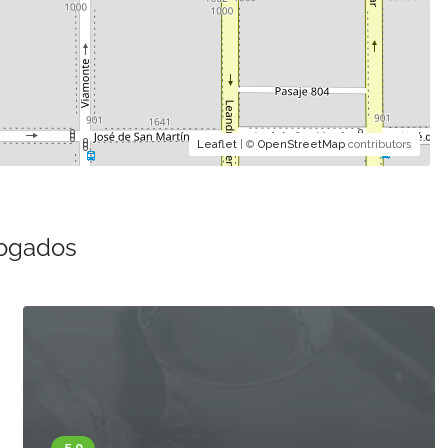
Leaflet
| ©
OpenStreetMap
contributors
bogados