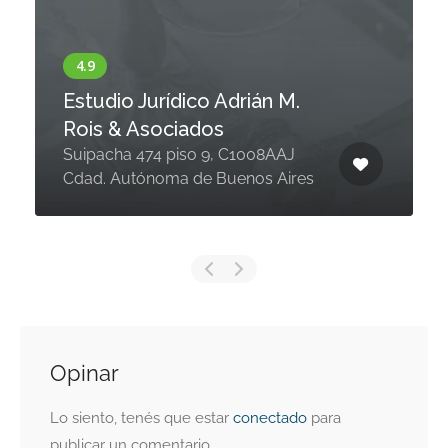
Estudio Jurídico Adrián M.
Rois & Asociados
Suipacha 474 piso 9, C1008AAJ
Cdad. Autónoma de Buenos Aires
Opinar
Lo siento, tenés que estar
conectado
para
publicar un comentario.