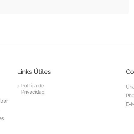
Links Útiles
Co
Política de
Uri
Privacidad
Pho
trar
E-M
s
es