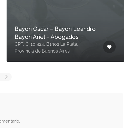
Bayon Oscar – Bayon Leandro
Bayon Ariel – Abogados
CPT, C. 10 424, B1902 La Plata,
Provincia de Buenos Aires
omentario.