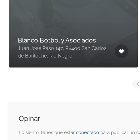
Blanco Botbol y Asociados
Juan José Paso 147, R8400 San Carlos
de Bariloche, Río Negro
Opinar
Lo siento, tenés que estar
conectado
para publicar un c