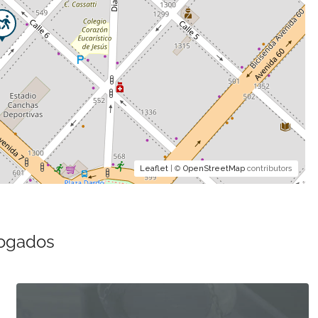
Leaflet
| ©
OpenStreetMap
contributors
bogados