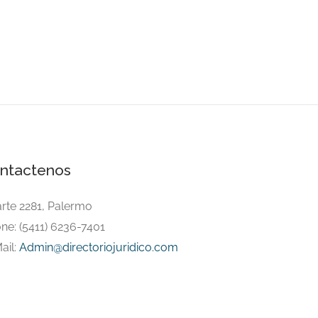
ntactenos
arte 2281, Palermo
ne: (5411) 6236-7401
ail:
Admin@directoriojuridico.com