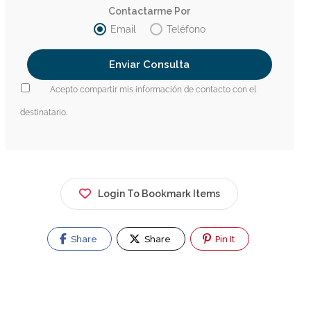
Contactarme Por
Email
Teléfono
Acepto compartir mis información de contacto con el
destinatario.
Login To Bookmark Items
Share
Share
Pin It