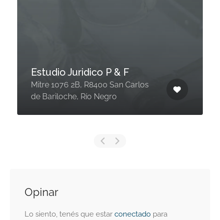
Estudio Juridico P & F
Mitre 1076 2B, R8400 San Carlos
de Bariloche, Río Negro
Opinar
Lo siento, tenés que estar
conectado
para