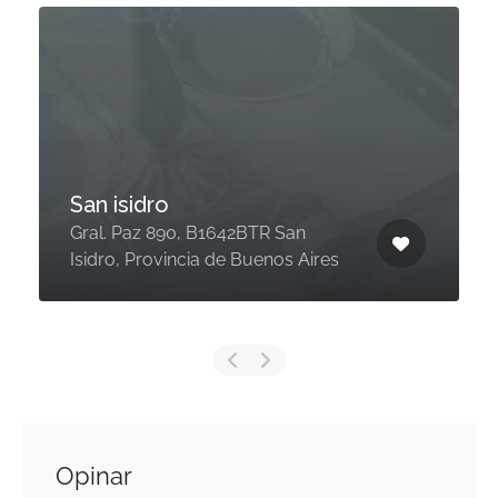
San isidro
Gral. Paz 890, B1642BTR San
Isidro, Provincia de Buenos Aires
Opinar