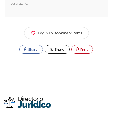
destinatario.
Login To Bookmark Items
Share
Share
Pin It