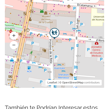
Leaflet
| ©
OpenStreetMap
contributors
También te Podrían Interesar estos