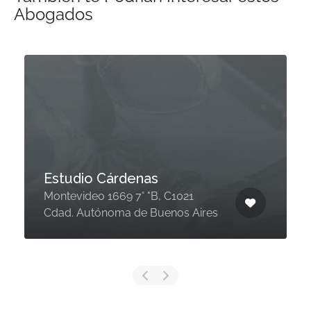
Abogados
Estudio Cárdenas
Montevideo 1669 7° "B, C1021
Cdad. Autónoma de Buenos Aires