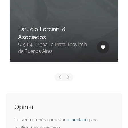
Estudio Forciniti &
Asociados
C. 5 64, B1902 La Plata, Provincia
de Buenos Aires
Opinar
Lo siento, tenés que estar
conectado
para
publicar un comentario.