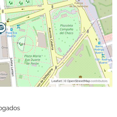
Leaflet
| ©
OpenStreetMap
contributors
bogados