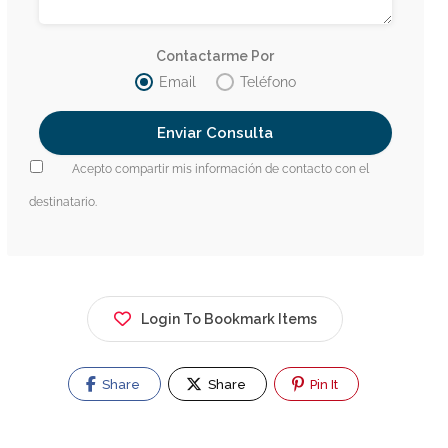
Contactarme Por
Email
Teléfono
Acepto compartir mis información de contacto con el
destinatario.
Login To Bookmark Items
Share
Share
Pin It