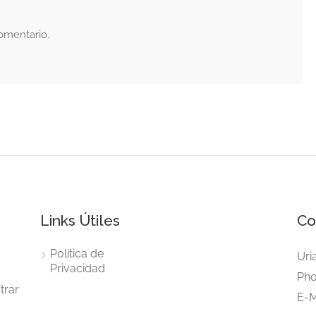
omentario.
Links Útiles
Co
Política de
Uri
Privacidad
Pho
trar
E-M
s