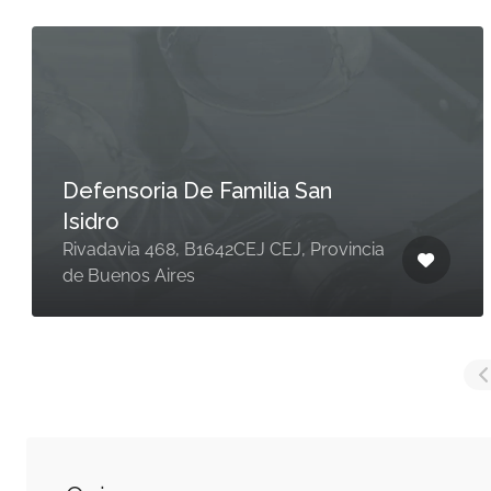
Defensoria De Familia San
Isidro
Rivadavia 468, B1642CEJ CEJ, Provincia
de Buenos Aires