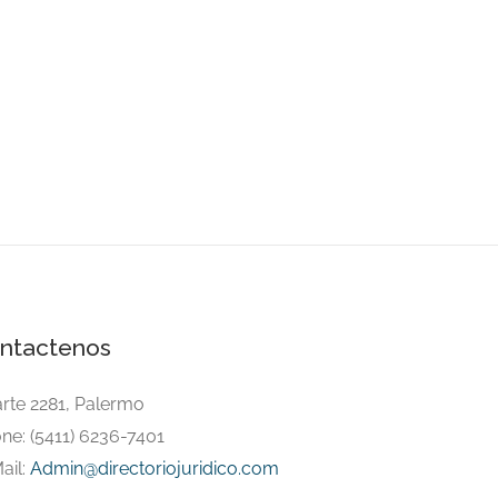
ntactenos
arte 2281, Palermo
ne: (5411) 6236-7401
ail:
Admin@directoriojuridico.com