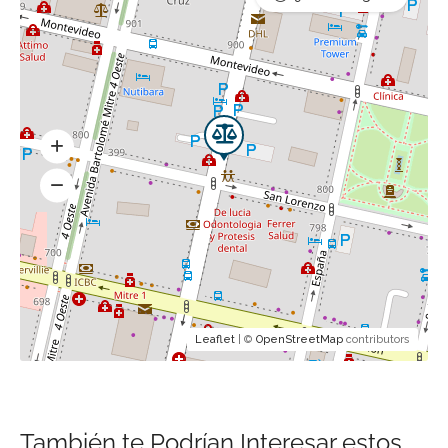
Leaflet
| ©
OpenStreetMap
contributors
También te Podrían Interesar estos