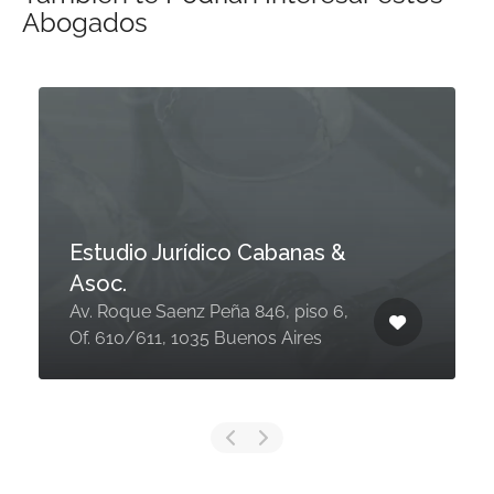
Abogados
Estudio Jurídico Cabanas &
Asoc.
Av. Roque Saenz Peña 846, piso 6,
Of. 610/611, 1035 Buenos Aires