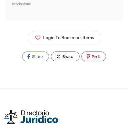
destinatario.
Login To Bookmark Items
Share
Share
Pin It