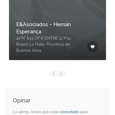
E&Asociados – Hernán
Esperança
42 N° 833 OF 6 ENTRE 11 Y 12,
B1900 La Plata, Provincia de
Buenos Aires
Opinar
Lo siento, tenés que estar
conectado
para