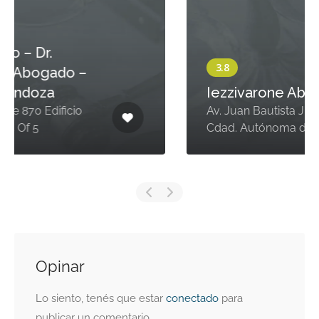
Iezzivarone Abogados
Av. Juan Bautista Justo 637, C1425
Cdad. Autónoma de Buenos Aires
Opinar
Lo siento, tenés que estar
conectado
para
publicar un comentario.