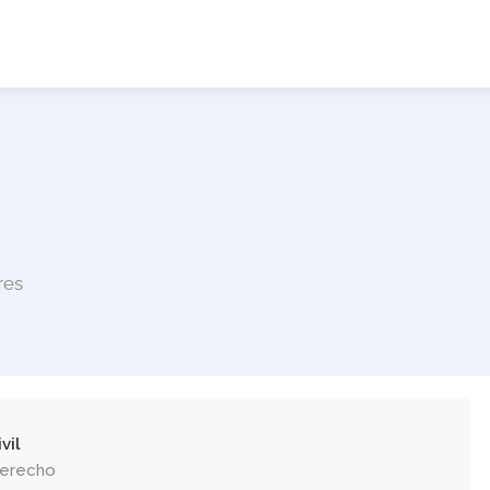
res
vil
Derecho