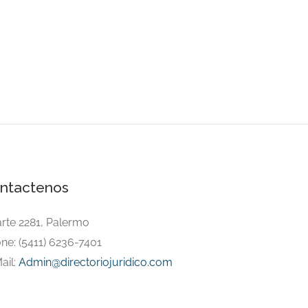
ntactenos
arte 2281, Palermo
ne: (5411) 6236-7401
ail:
Admin@directoriojuridico.com