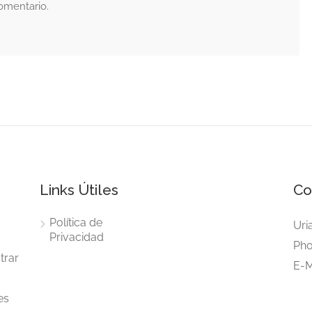
omentario.
Links Útiles
Co
Política de
Uri
Privacidad
Pho
trar
E-M
s
es