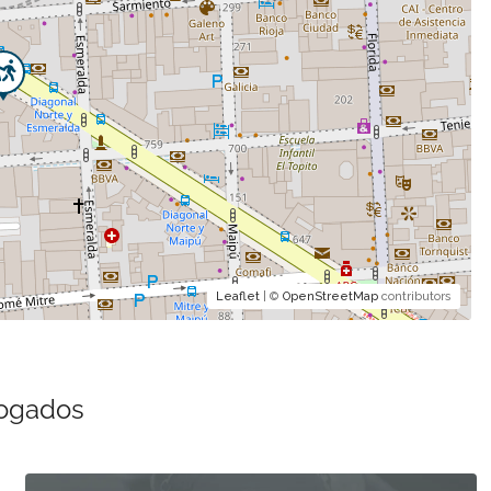
Leaflet
| ©
OpenStreetMap
contributors
bogados