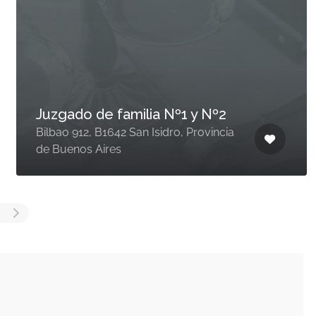
Juzgado de familia Nº1 y Nº2
Bilbao 912, B1642 San Isidro, Provincia
de Buenos Aires