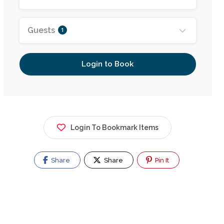
Guests
1
Login to Book
Hugo A Amado Kohli
CHE, Chacabuco 469, B1642 San Isidro,
Provincia de Buenos Aires
Login To Bookmark Items
Share
Share
Pin It