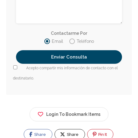
Contactarme Por
Email
Teléfono
Acepto compartir mis información de contacto con el
destinatario.
Login To Bookmark Items
Share
Share
Pin It