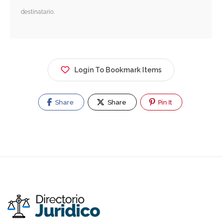
destinatario.
Login To Bookmark Items
Share
Share
Pin It