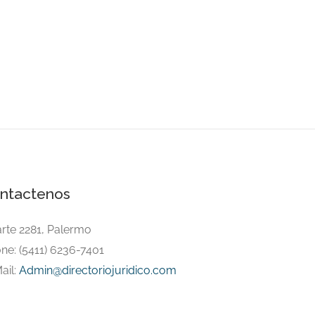
ntactenos
arte 2281, Palermo
ne: (5411) 6236-7401
ail:
Admin@directoriojuridico.com