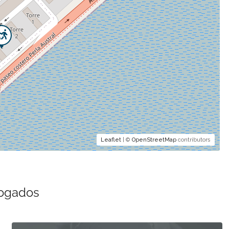
Leaflet
| ©
OpenStreetMap
contributors
bogados