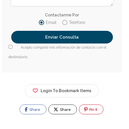
Contactarme Por
Email
Teléfono
Acepto compartir mis información de contacto con el
destinatario.
Login To Bookmark Items
Share
Share
Pin It