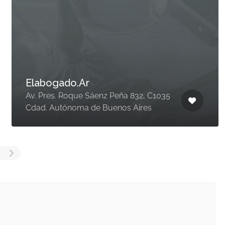
Elabogado.Ar
Av. Pres. Roque Sáenz Peña 832, C1035
Cdad. Autónoma de Buenos Aires