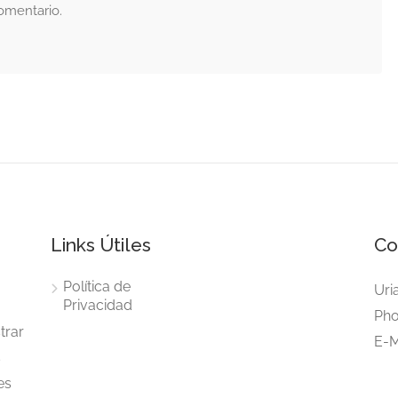
omentario.
Links Útiles
Co
Política de
Uri
Privacidad
Pho
trar
E-M
s
es